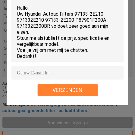
Plaats van
Guangdong, China
herkomst:
Type:
Cabinefilter
Automerk:
Hyundai
OE NO.:
97133-2E210 971332E210 97133-2E200 P87901F200A
971332E200BR
Garantie:
60000 Mijlen of 2 jaar
Service:
OEM / ODM
Toepassing:
HYUNDAI KIA
Bedrijfs type:
in het groot en kleinhandel
Hoog licht:
,
de vervanging van de airconditionerfilter
ac luchtfilters
Autoac Filter 97133-2E210 971332E210 97133-2E200 P87901F200A
971332E200BR voor Hyundai Productspecificatie Puntnaam: Cabinefilter
VERZENDEN
Automodel Hyundai Artikelnummer 97133-2E210 Grootte Norm Materiaal
document ...
de vervanging van de airconditionerfilter
Markeringen:
,
autoac gealigneerde filter
ac luchtfilters
,
Productomschrijving >