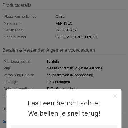
Productdetails
Plaats van herkomst:
China
Merknaam:
AM-TIMES
Certificering:
ISO/TS16949
Modelnummer:
97133-2E210 971332E210
Betalen & Verzenden Algemene voorwaarden
Min. bestelaantal:
10 stuks
Prijs:
please contact us to get lastest price
Verpakking Details:
het pakket van de aanpassing
Levertijd:
3-5 werkdagen
Betalingscondities:
T / T, Western Union,
Levering vermogen:
100.000 stuks per maand
Laat een bericht achter
beschrijving
We bellen je snel terug!
Autoac Filters