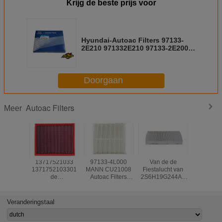
Krijg de beste prijs voor
Hyundai-Autoac Filters 97133-
2E210 971332E210 97133-2E200
P87901F200A 971332E200BR
Doorgaan
Autoac Filters
Meer
13717521033
97133-4L000
Van de de
H97133
1371752103301
MANN CU21008
Fiestalucht van
971332E
de
Autoac Filters
2S6H19G244AA
Kia Car Ca
Filtervervanging
voor Hyundai
2S6J19G244AA
Filte
van BMW Ac
de
Filtervervanging
Veranderingstaal